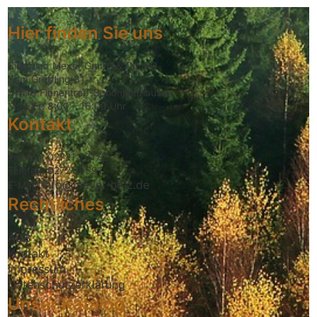
Hier finden Sie uns
Siegfried Meyer GmbH & Co. KG
Zum Greffling 31
57413 Finnentrop-Schönholthausen
Mo – Fr: 8:00 – 16:00 Uhr
Kontakt
Telefon: 02721 70172
Telefax: 02721 5591
info@meyer-holz.de
E-Mail:
Rechtliches
AGB
Kontakt
Impressum
Datenschutzerklärung
Unser Katalog