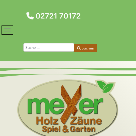
02721 70172
Suchen
Suchen