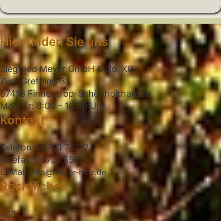
Hier finden Sie uns
Siegfried Meyer GmbH & Co. KG
Zum Greffling 31
57413 Finnentrop-Schönholthausen
Mo – Fr: 8:00 – 16:00 Uhr
Kontakt
Telefon: 02721 70172
Telefax: 02721 5591
E-Mail:
info@meyer-holz.de
Rechtliches
AGB